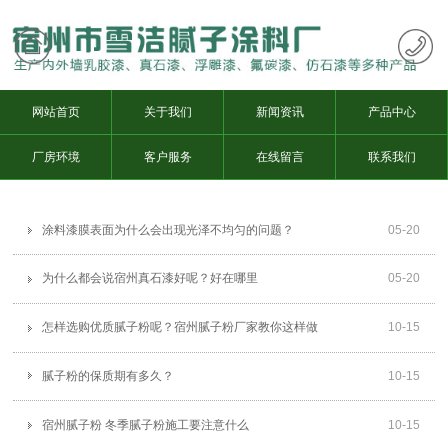
网站首页
关于我们
新闻资讯
产品中心
厂房环境
客户服务
在线留言
联系我们
涂料漆膜表面为什么会出现光泽不均匀的问题？
05
-
20
为什么都会说宿州真石漆好呢？好在哪里
05
-
20
怎样选购优质腻子粉呢？宿州腻子粉厂家教你这样做
10
-
15
腻子粉的保质期有多久？
10
-
15
宿州腻子粉 冬季腻子粉施工要注意什么
10
-
15