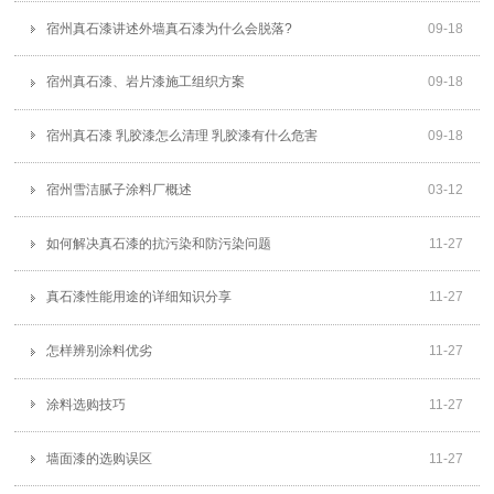
宿州真石漆讲述外墙真石漆为什么会脱落?
09
-
18
宿州真石漆、岩片漆施工组织方案
09
-
18
宿州真石漆 乳胶漆怎么清理 乳胶漆有什么危害
09
-
18
宿州雪洁腻子涂料厂概述
03
-
12
如何解决真石漆的抗污染和防污染问题
11
-
27
真石漆性能用途的详细知识分享
11
-
27
怎样辨别涂料优劣
11
-
27
涂料选购技巧
11
-
27
墙面漆的选购误区
11
-
27