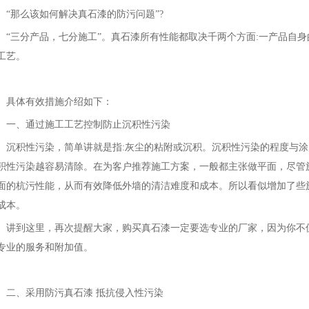
那么该如何解决真石漆的防污问题”?
三分产品，七分施工”。真石漆所有性能都取决千两个方面:一产品自身的
工艺。
体有效措施介绍如下：
、通过施工工艺控制防止沉积性污染
积性污染，简单讲就是指:灰尘的粘附或沉积。沉积性污染的程度与涂
积性污染越容易清除。在为客户推荐施工方案，一般都主张做平面，尽管
面的杭污性能，从而有效降低外墙的清洁难度和成本。所以看似增加了些
成本。
到这里，再次提醒大家，购买真石漆一定要选专业的厂家，因为你不仅
专业的服务和附加值。
、采用防污真石漆 抵抗侵入性污染