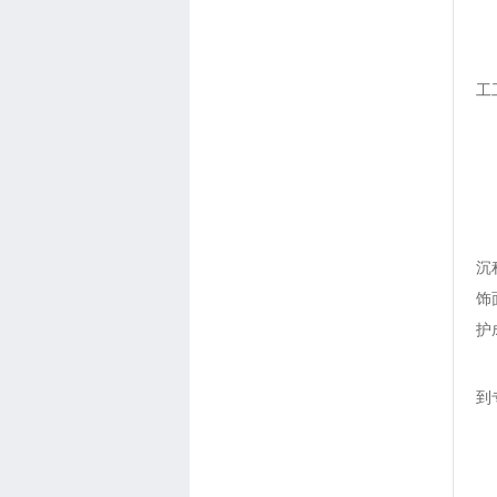
“
“
工
具
一
沉
沉
饰
护
讲
到
二