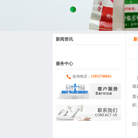
新闻资讯
新
服务中心
咨询电话：
13955740943
当
墙
真
积
外
抗