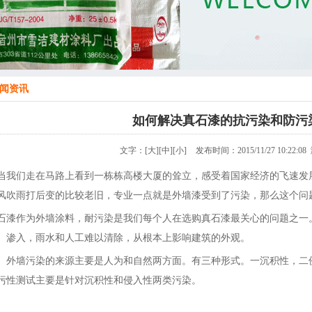
闻资讯
如何解决真石漆的抗污染和防污
文字：
[大]
[中]
[小]
发布时间：2015/11/27 10:22:
我们走在马路上看到一栋栋高楼大厦的耸立，感受着国家经济的飞速发
风吹雨打后变的比较老旧，专业一点就是外墙漆受到了污染，那么这个问
石漆作为外墙涂料，耐污染是我们每个人在选购真石漆最关心的问题之一
、渗入，雨水和人工难以清除，从根本上影响建筑的外观。
墙污染的来源主要是人为和自然两方面。有三种形式。一沉积性，二侵
污性测试主要是针对沉积性和侵入性两类污染。