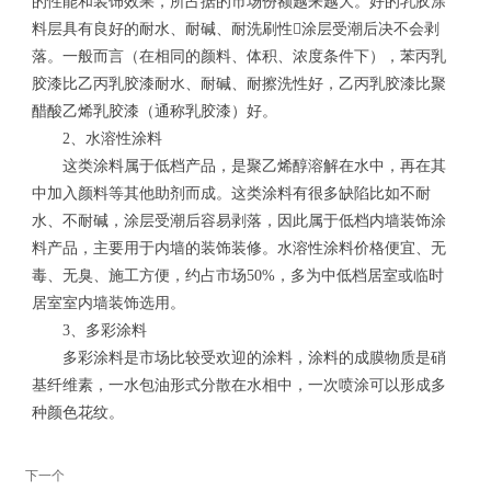
的性能和装饰效果，所占据的市场份额越来越大。好的乳胶涂
料层具有良好的耐水、耐碱、耐洗刷性涂层受潮后决不会剥
落。一般而言（在相同的颜料、体积、浓度条件下），苯丙乳
胶漆比乙丙乳胶漆耐水、耐碱、耐擦洗性好，乙丙乳胶漆比聚
醋酸乙烯乳胶漆（通称乳胶漆）好。
2、水溶性涂料
这类涂料属于低档产品，是聚乙烯醇溶解在水中，再在其
中加入颜料等其他助剂而成。这类涂料有很多缺陷比如不耐
水、不耐碱，涂层受潮后容易剥落，因此属于低档内墙装饰涂
料产品，主要用于内墙的装饰装修。水溶性涂料价格便宜、无
毒、无臭、施工方便，约占市场50%，多为中低档居室或临时
居室室内墙装饰选用。
3、多彩涂料
多彩涂料是市场比较受欢迎的涂料，涂料的成膜物质是硝
基纤维素，一水包油形式分散在水相中，一次喷涂可以形成多
种颜色花纹。
下一个